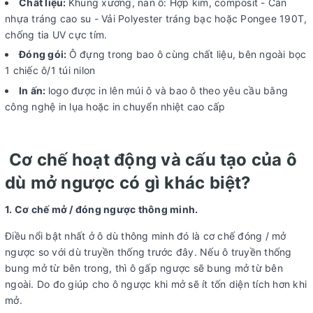
Chất liệu:
Khung xương, nan ô: Hợp kim, composit - Cán
nhựa tráng cao su - Vải Polyester tráng bạc hoặc Pongee 190T,
chống tia UV cực tím.
Đóng gói:
Ô đựng trong bao ô cùng chất liệu, bên ngoài bọc
1 chiếc ô/1 túi nilon
In ấn:
logo được in lên múi ô và bao ô theo yêu cầu bằng
công nghệ in lụa hoặc in chuyển nhiệt cao cấp
Cơ chế hoạt động và cấu tạo của ô
dù mở ngược có gì khác biệt?
1. Cơ chế mở / đóng ngược thông minh.
Điều nổi bật nhất ở ô dù thông minh đó là cơ chế đóng / mở
ngược so với dù truyền thống trước đây. Nếu ô truyền thống
bung mở từ bên trong, thì ô gấp ngược sẽ bung mở từ bên
ngoài. Do đo giúp cho ô ngược khi mở sẽ ít tốn diện tích hơn khi
mở.