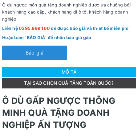
Ô dù ngược món quà tặng doanh nghiệp được ưa chuộng bởi
khách hàng cao cấp, khách hàng đi ô tô, khách hàng doanh
nghiệp
Liên hệ
0395.999.100
để được báo giá và thiết kế miễn phí
Hoặc bấm "BÁO GIÁ" để nhận báo giá gấp
Báo giá
MÔ TẢ
TẠI SAO CHỌN QUÀ TẶNG TOÀN QUỐC?
Ô DÙ GẤP NGƯỢC THÔNG
MINH QUÀ TẶNG DOANH
NGHIỆP ẤN TƯỢNG