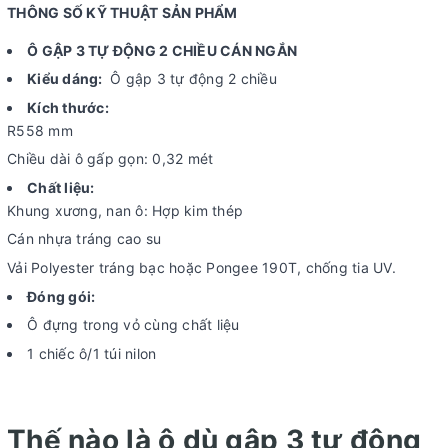
THÔNG SỐ KỸ THUẬT SẢN PHẨM
Ô GẬP 3 TỰ ĐỘNG 2 CHIỀU CÁN NGẮN
Kiểu dáng:
Ô gập 3 tự động 2 chiều
Kích thước:
R558 mm
Chiều dài ô gấp gọn: 0,32 mét
Chất liệu:
Khung xương, nan ô: Hợp kim thép
Cán nhựa tráng cao su
Vải Polyester tráng bạc hoặc Pongee 190T, chống tia UV.
Đóng gói:
Ô đựng trong vỏ cùng chất liệu
1 chiếc ô/1 túi nilon
Thế nào là ô dù gập 3 tự động