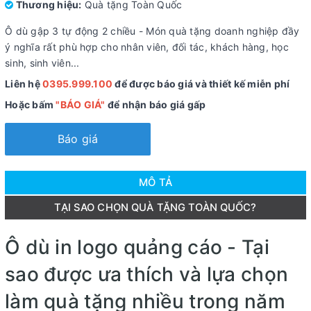
Thương hiệu:
Quà tặng Toàn Quốc
Ô dù gập 3 tự động 2 chiều - Món quà tặng doanh nghiệp đầy
ý nghĩa rất phù hợp cho nhân viên, đối tác, khách hàng, học
sinh, sinh viên...
Liên hệ
0395.999.100
để được báo giá và thiết kế miễn phí
Hoặc bấm
"BÁO GIÁ"
để nhận báo giá gấp
Báo giá
MÔ TẢ
TẠI SAO CHỌN QUÀ TẶNG TOÀN QUỐC?
Ô dù in logo quảng cáo - Tại
sao được ưa thích và lựa chọn
làm quà tặng nhiều trong năm