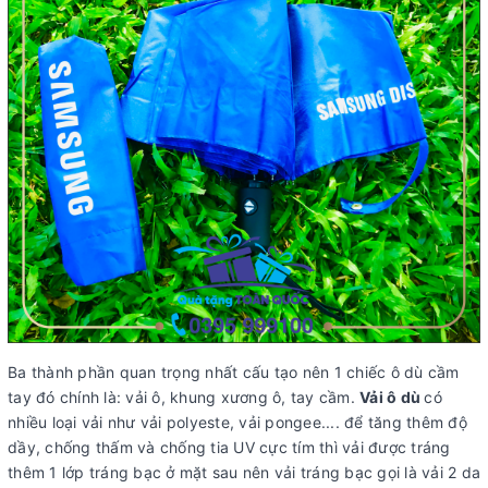
Ba thành phần quan trọng nhất cấu tạo nên 1 chiếc ô dù cầm
tay đó chính là: vải ô, khung xương ô, tay cầm.
Vải ô dù
có
nhiều loại vải như vải polyeste, vải pongee.... để tăng thêm độ
dầy, chống thấm và chống tia UV cực tím thì vải được tráng
thêm 1 lớp tráng bạc ở mặt sau nên vải tráng bạc gọi là vải 2 da