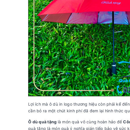
Lợi ích mà ô dù in logo thương hiệu còn phải kể đến
cần bỏ ra một chút kinh phí đã đem lại hình thức q
Ô dù quà tặng
là món quà vô cùng hoàn hảo để
Côn
quà tặng là món quà ý nghĩa gián tiếp bảo vệ sức k