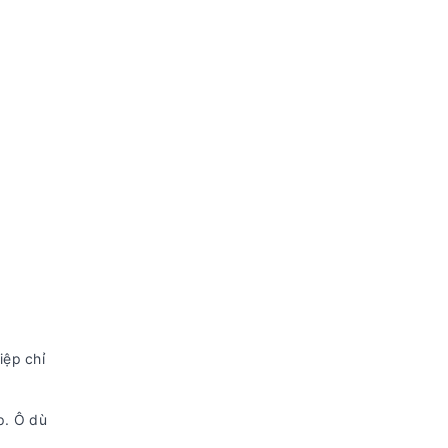
iệp chỉ
p. Ô dù