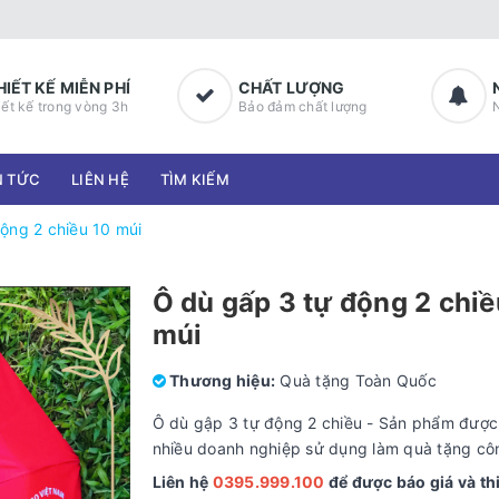
HIẾT KẾ MIỄN PHÍ
CHẤT LƯỢNG
iết kế trong vòng 3h
Bảo đảm chất lượng
N TỨC
LIÊN HỆ
TÌM KIẾM
ộng 2 chiều 10 múi
Ô dù gấp 3 tự động 2 chiề
múi
Thương hiệu:
Quà tặng Toàn Quốc
Ô dù gập 3 tự động 2 chiều - Sản phẩm được
nhiều doanh nghiệp sử dụng làm quà tặng cô
Liên hệ
0395.999.100
để được báo giá và thi