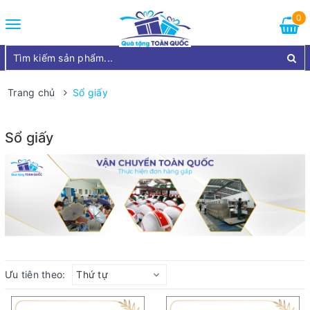
0
Toggle
navigation
Trang chủ
Sổ giấy
Sổ giấy
Ưu tiên theo:
Thứ tự