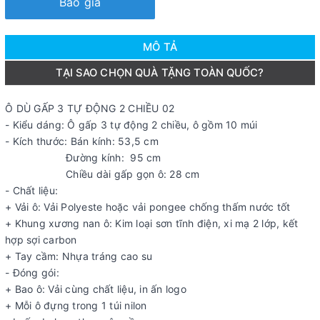
Báo giá
MÔ TẢ
TẠI SAO CHỌN QUÀ TẶNG TOÀN QUỐC?
Ô DÙ GẤP 3 TỰ ĐỘNG 2 CHIỀU 02
- Kiểu dáng: Ô gấp 3 tự động 2 chiều, ô gồm 10 múi
- Kích thước: Bán kính: 53,5 cm
Đường kính: 95 cm
Chiều dài gấp gọn ô: 28 cm
- Chất liệu:
+ Vải ô: Vải Polyeste hoặc vải pongee chống thấm nước tốt
+ Khung xương nan ô: Kim loại sơn tĩnh điện, xi mạ 2 lớp, kết
hợp sợi carbon
+ Tay cầm: Nhựa tráng cao su
- Đóng gói:
+ Bao ô: Vải cùng chất liệu, in ấn logo
+ Mỗi ô đựng trong 1 túi nilon