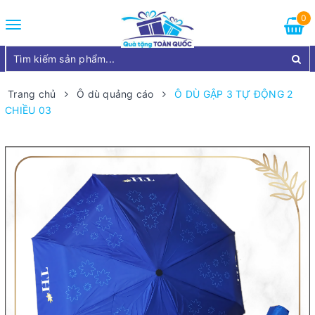
0
Toggle
navigation
Trang chủ
Ô dù quảng cáo
Ô DÙ GẬP 3 TỰ ĐỘNG 2
CHIỀU 03