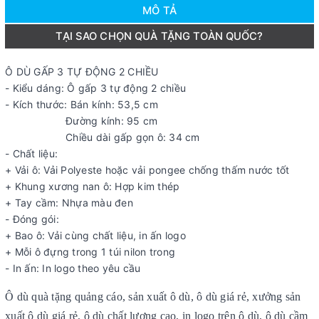
MÔ TẢ
TẠI SAO CHỌN QUÀ TẶNG TOÀN QUỐC?
Ô DÙ GẤP 3 TỰ ĐỘNG 2 CHIỀU
- Kiểu dáng: Ô gấp 3 tự động 2 chiều
- Kích thước: Bán kính: 53,5 cm
Đường kính: 95 cm
Chiều dài gấp gọn ô: 34 cm
- Chất liệu:
+ Vải ô: Vải Polyeste hoặc vải pongee chống thấm nước tốt
+ Khung xương nan ô: Hợp kim thép
+ Tay cầm: Nhựa màu đen
- Đóng gói:
+ Bao ô: Vải cùng chất liệu, in ấn logo
+ Mỗi ô đựng trong 1 túi nilon trong
- In ấn: In logo theo yêu cầu
Ô dù quà tặng quảng cáo, sản xuất ô dù, ô dù giá rẻ, xưởng sản
xuất ô dù giá rẻ, ô dù chất lượng cao, in logo trên ô dù, ô dù cầm