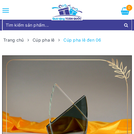
0
Toggle
navigation
Trang chủ
Cúp pha lê
Cúp pha lê đen 06