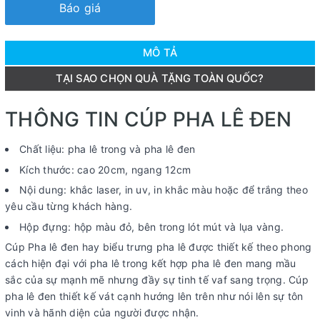
Báo giá
MÔ TẢ
TẠI SAO CHỌN QUÀ TẶNG TOÀN QUỐC?
THÔNG TIN CÚP PHA LÊ ĐEN
Chất liệu: pha lê trong và pha lê đen
Kích thước: cao 20cm, ngang 12cm
Nội dung: khắc laser, in uv, in khắc màu hoặc để trắng theo
yêu cầu từng khách hàng.
Hộp đựng: hộp màu đỏ, bên trong lót mút và lụa vàng.
Cúp Pha lê đen hay biểu trưng pha lê được thiết kế theo phong
cách hiện đại với pha lê trong kết hợp pha lê đen mang mầu
sắc của sự mạnh mẽ nhưng đầy sự tinh tế vaf sang trọng. Cúp
pha lê đen thiết kế vát cạnh hướng lên trên như nói lên sự tôn
vinh và hãnh diện của người được nhận.