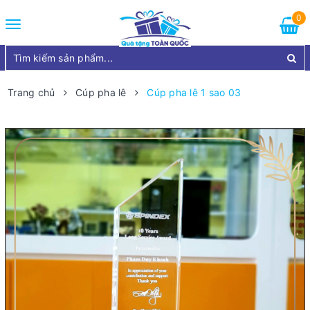
0
Toggle
navigation
Trang chủ
Cúp pha lê
Cúp pha lê 1 sao 03