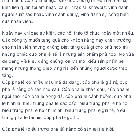
thử thách. Cúp pha lê ngôi sao được dùng nhiều nhất các sự
kiện liên quan tới âm nhạc, ca sĩ, nhạc sĩ, showbiz, vinh danh
người suất sắc hoặc vinh danh đại lý, vinh danh sự cống hiến
của nhân viên…
Ngày nay khi các sự kiện, các hội thảo tổ chức ngày một nhiều.
Các công ty muốn tặng quà cho khách hàng hay khen thưởng
cho nhân viên nhưng không biết tặng quà gì cho phù hợp thì
những chiếc cúp pha lê sẽ là những sản phẩm phù hợp. Nó vừa
đa dạng viề kiểu dáng chủng loại và mỗi kiểu sản phẩm sẽ
mang những thông điệp ý nghĩa đến những người được trao
tặng.
Cúp pha lê có nhiều mẫu mã đa dạng, cúp pha lê giá rẻ, cúp
pha lê hàng có sẵn như sau: Cúp pha lê khắc chữ, cúp pha lê
ngôi sao, cúp pha lê bóng đá, cúp pha lê cánh buồm, cúp pha
lê hình lá, biểu trưng pha lê cao cấp, biểu trưng pha lê hà nội,
biểu trưng pha lê hồ chí minh, biểu trưng pha lê giá rẻ, biểu
trưng pha lê tennis, cúp pha lê goft…
Cúp pha lê (biểu trưng pha lê) hàng có sẵn tại Hà Nội.