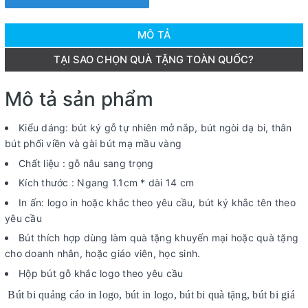
MÔ TẢ
TẠI SAO CHỌN QUÀ TẶNG TOÀN QUỐC?
Mô tả sản phẩm
Kiểu dáng: bút ký gỗ tự nhiên mở nắp, bút ngòi dạ bi, thân
bút phối viền và gài bút mạ mầu vàng
Chất liệu : gỗ nâu sang trọng
Kích thước : Ngang 1.1cm * dài 14 cm
In ấn: logo in hoặc khắc theo yêu cầu, bút ký khắc tên theo
yêu cầu
Bút thích hợp dùng làm quà tặng khuyến mại hoặc quà tặng
cho doanh nhân, hoặc giáo viên, học sinh.
Hộp bút gỗ khắc logo theo yêu cầu
Bút bi quảng cáo in logo, bút in logo, bút bi quà tặng, bút bi giá