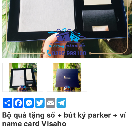
Share
Facebook
Messenger
Twitter
Email
Telegram
Bộ quà tặng sổ + bút ký parker + ví
name card Visaho