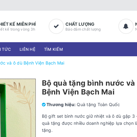
HIẾT KẾ MIỄN PHÍ
CHẤT LƯỢNG
iết kế trong vòng 3h
Bảo đảm chất lượng
N TỨC
LIÊN HỆ
TÌM KIẾM
ước và ô dù Bệnh Viện Bạch Mai
Bộ quà tặng bình nước và
Bệnh Viện Bạch Mai
Thương hiệu:
Quà tặng Toàn Quốc
Bộ gift set bình nước giữ nhiệt và ô dù gập 3
quà tặng được nhiều doanh nghiệp lựa chọn 
tặng.