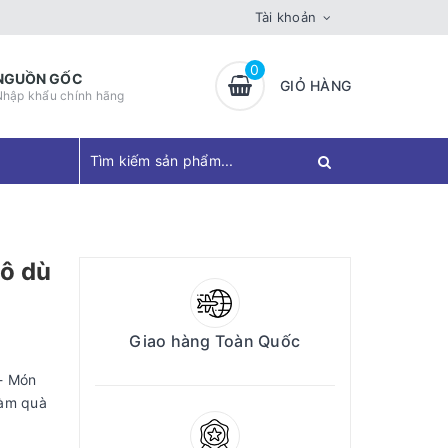
Tài khoản
0
NGUỒN GỐC
GIỎ HÀNG
Nhập khẩu chính hãng
 ô dù
Giao hàng Toàn Quốc
 - Món
làm quà