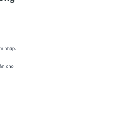
âm nhập.
oàn cho