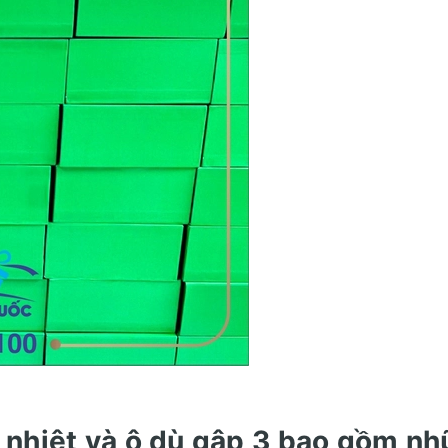
 nhiệt và ô dù gập 3 bao gồm n