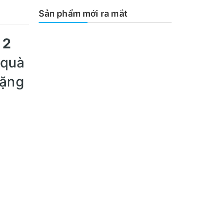
Sản phẩm mới ra mắt
 2
 quà
tặng