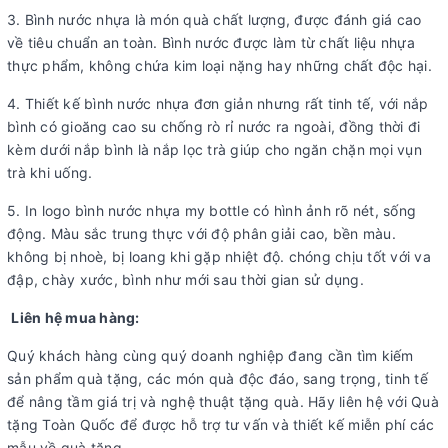
3. Bình nước nhựa là món quà chất lượng, được đánh giá cao
về tiêu chuẩn an toàn. Bình nước được làm từ chất liệu nhựa
thực phẩm, không chứa kim loại nặng hay những chất độc hại.
4. Thiết kế bình nước nhựa đơn giản nhưng rất tinh tế, với nắp
bình có gioăng cao su chống rò rỉ nước ra ngoài, đồng thời đi
kèm dưới nắp bình là nắp lọc trà giúp cho ngăn chặn mọi vụn
trà khi uống.
5. In logo bình nước nhựa my bottle có hình ảnh rõ nét, sống
động. Màu sắc trung thực với độ phân giải cao, bền màu.
không bị nhoè, bị loang khi gặp nhiệt độ. chóng chịu tốt với va
đập, chày xước, bình như mới sau thời gian sử dụng.
Liên hệ mua hàng:
Quý khách hàng cùng quý doanh nghiệp đang cần tìm kiếm
sản phẩm quà tặng, các món quà độc đáo, sang trọng, tinh tế
để nâng tầm giá trị và nghệ thuật tặng quà. Hãy liên hệ với Quà
tặng Toàn Quốc để được hỗ trợ tư vấn và thiết kế miễn phí các
mẫu về quà tặng.