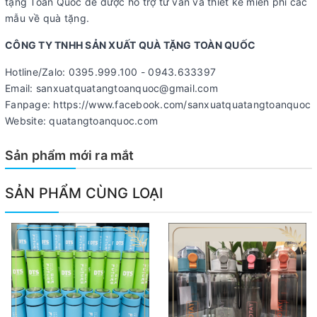
tặng Toàn Quốc để được hỗ trợ tư vấn và thiết kế miễn phí các
mẫu về quà tặng.
CÔNG TY TNHH SẢN XUẤT QUÀ TẶNG TOÀN QUỐC
Hotline/Zalo: 0395.999.100 - 0943.633397
Email: sanxuatquatangtoanquoc@gmail.com
Fanpage: https://www.facebook.com/sanxuatquatangtoanquoc
Website: quatangtoanquoc.com
Sản phẩm mới ra mắt
SẢN PHẨM CÙNG LOẠI