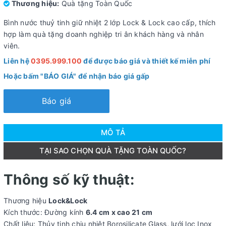
Thương hiệu:
Quà tặng Toàn Quốc
Bình nước thuỷ tinh giữ nhiệt 2 lớp Lock & Lock cao cấp, thích
hợp làm quà tặng doanh nghiệp tri ân khách hàng và nhân
viên.
Liên hệ
0395.999.100
để được báo giá và thiết kế miễn phí
Hoặc bấm "BÁO GIÁ" để nhận báo giá gấp
Báo giá
MÔ TẢ
TẠI SAO CHỌN QUÀ TẶNG TOÀN QUỐC?
Thông số kỹ thuật:
Thương hiệu
Lock&Lock
Kích thước: Đường kính
6.4 cm x cao 21 cm
Chất liệu: Thủy tinh chịu nhiệt Borosilicate Glass, lưới lọc Inox