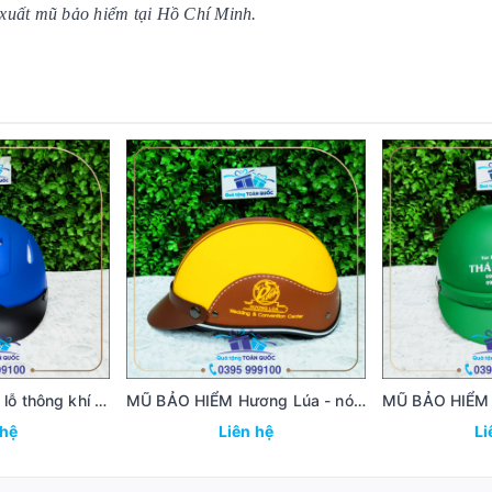
xuất mũ bảo hiểm tại Hồ Chí Minh.
MŨ BẢO HIỂM có lỗ thông khí - nón bảo hiểm cao cấp MBH44
MŨ BẢO HIỂM Hương Lúa - nón bảo hiểm MBH44
 hệ
Liên hệ
Li