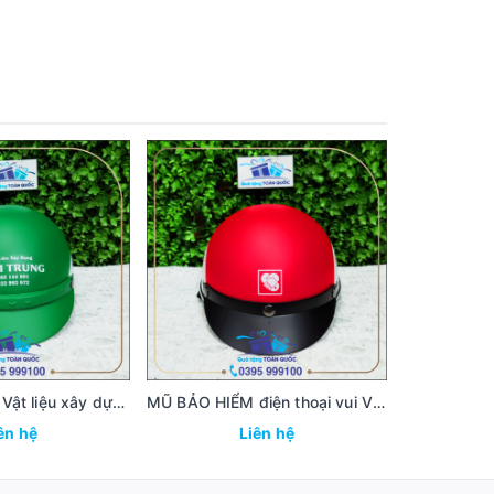
MŨ BẢO HIỂM Vật liệu xây dựng - nón bảo hiểm Vật liệu xây dựng MBH43
MŨ BẢO HIỂM điện thoại vui Vmas - nón bảo hiểm Vmas MBH42
ên hệ
Liên hệ