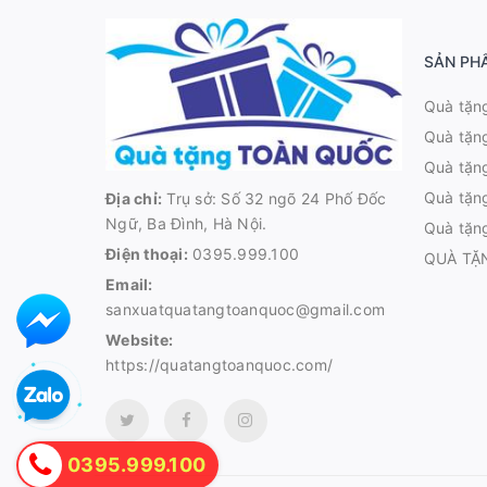
SẢN PH
Quà tặn
Quà tặn
Quà tặng
Quà tặn
Địa chỉ:
Trụ sở: Số 32 ngõ 24 Phố Đốc
Ngữ, Ba Đình, Hà Nội.
Quà tặn
Điện thoại:
0395.999.100
QUÀ TẶ
Email:
sanxuatquatangtoanquoc@gmail.com
Website:
https://quatangtoanquoc.com/
0395.999.100