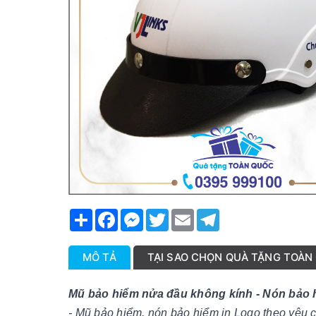
Share
Facebook
Messenger
Twitter
Email
Telegram
MÔ TẢ
TẠI SAO CHỌN QUÀ TẶNG TOÀN
Mũ bảo hiểm nửa đầu không kính - Nón bảo 
- Mũ bảo hiểm, nón bảo hiểm in Logo theo yêu 