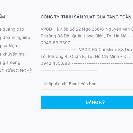
ẨM
CÔNG TY TNHH SẢN XUẤT QUÀ TẶNG TOÀN
g quảng cáo
VPGD Hà Nội: Số 22 Ngõ 266/6 Nguyễn Văn 
Phường Bồ Đề, Quận Long Biên, Tp. Hà Nội-Ho
g doanh nghiệp
0943.63.3397 ---------------------------------
 sự kiện
-------------------- VPGD Hồ Chí Minh: 88 Đư
g khuyến mại
Lỗ, Phường 4, Quận 8, Tp. Hồ Chí Minh - ĐT:
g gia dụng
0942.455.898 ---------------------------------
------------------ ------------
NG CÔNG NGHỆ
ĐĂNG KÝ