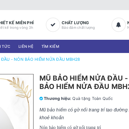
HIẾT KẾ MIỄN PHÍ
CHẤT LƯỢNG
iết kế trong vòng 3h
Bảo đảm chất lượng
N TỨC
LIÊN HỆ
TÌM KIẾM
 ĐẦU - NÓN BẢO HIỂM NỬA ĐẦU MBH28
MŨ BẢO HIỂM NỬA ĐẦU -
BẢO HIỂM NỬA ĐẦU MBH
Thương hiệu:
Quà tặng Toàn Quốc
Mũ bảo hiểm có gờ nổi trang trí tạo đường 
khoẻ khoắn
Nón bảo hiểm có gờ nổi trang trí