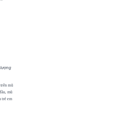
lượng
 trên mũ
đầu, mũ
 trẻ em