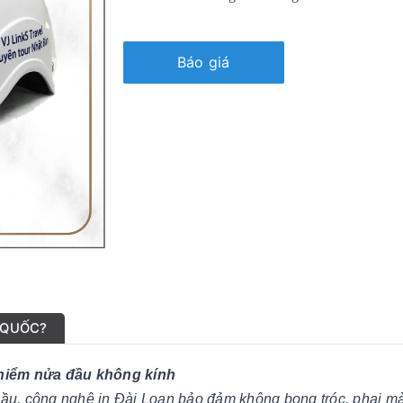
Báo giá
 QUỐC?
hiểm nửa đầu không kính
cầu, công nghệ in Đài Loan bảo đảm không bong tróc, phai m