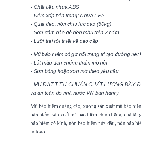
- Chất liệu nhựa ABS
- Đệm xốp bên trong: Nhựa EPS
- Quai đeo, nón chịu lực cao (60kg)
- Sơn đảm bảo độ bền màu trên 2 năm
- Lưỡi trai rời thiết kế cao cấp
- Mũ bảo hiểm có gờ nổi trang trí tạo đường nét
- Lót màu đen chống thấm mồ hôi
- Sơn bóng hoặc sơn mờ theo yêu cầu
- MŨ ĐẠT TIÊU CHUẨN CHẤT LƯỢNG ĐẦY ĐỦ T
và an toàn do nhà nước VN ban hành)
Mũ bảo hiểm quảng cáo, xưởng sản xuất mũ bảo hiểm,
bảo hiểm, sản xuất mũ bảo hiểm chính hãng, quà tặ
bảo hiểm có kính, nón bảo hiểm nửa đầu, nón bảo hi
in logo.