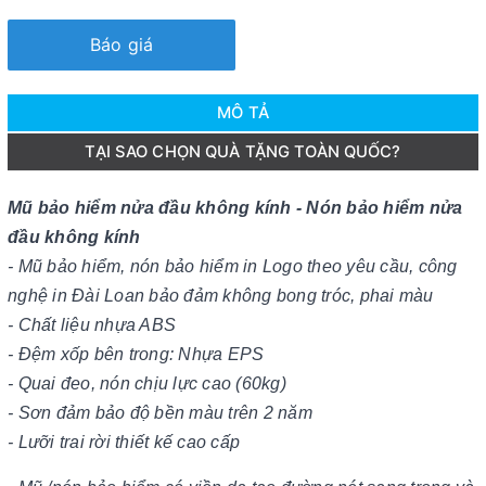
Báo giá
MÔ TẢ
TẠI SAO CHỌN QUÀ TẶNG TOÀN QUỐC?
Mũ bảo hiểm nửa đầu không kính - Nón bảo hiểm nửa
đầu không kính
- Mũ bảo hiểm, nón bảo hiểm in Logo theo yêu cầu, công
nghệ in Đài Loan bảo đảm không bong tróc, phai màu
- Chất liệu nhựa ABS
- Đệm xốp bên trong: Nhựa EPS
- Quai đeo, nón chịu lực cao (60kg)
- Sơn đảm bảo độ bền màu trên 2 năm
- Lưỡi trai rời thiết kế cao cấp