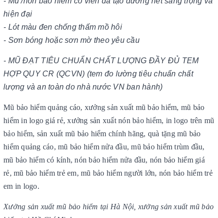
- Mũ /nón bảo hiểm có viền da tạo đường nét sang trọng và
hiện đại
- Lót màu đen chống thấm mồ hôi
- Sơn bóng hoặc sơn mờ theo yêu cầu
- MŨ ĐẠT TIÊU CHUẨN CHẤT LƯỢNG ĐẦY ĐỦ TEM
HỢP QUY CR (QCVN) (tem đo lường tiêu chuẩn chất
lượng và an toàn do nhà nước VN ban hành)
Mũ bảo hiểm quảng cáo, xưởng sản xuất mũ bảo hiểm, mũ bảo
hiểm in logo giá rẻ, xưởng sản xuất nón bảo hiểm, in logo trên mũ
bảo hiểm, sản xuất mũ bảo hiểm chính hãng, quà tặng mũ bảo
hiểm quảng cáo, mũ bảo hiểm nửa đầu, mũ bảo hiểm trùm đầu,
mũ bảo hiểm có kính, nón bảo hiểm nửa đầu, nón bảo hiểm giá
rẻ, mũ bảo hiểm trẻ em, mũ bảo hiểm người lớn, nón bảo hiểm trẻ
em in logo.
Xưởng sản xuất mũ bảo hiểm tại Hà Nội, xưởng sản xuất mũ bảo