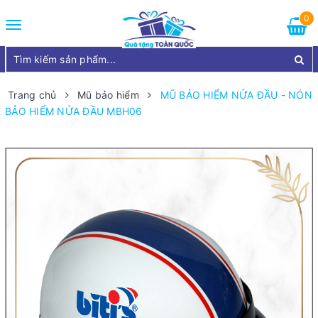
0
Toggle
navigation
Trang chủ
Mũ bảo hiểm
MŨ BẢO HIỂM NỬA ĐẦU - NÓN
BẢO HIỂM NỬA ĐẦU MBH06