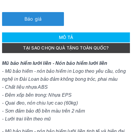
Báo giá
MÔ TẢ
TẠI SAO CHỌN QUÀ TẶNG TOÀN QUỐC?
Mũ bảo hiểm lưỡi liền - Nón bảo hiểm lưỡi liền
- Mũ bảo hiểm - nón bảo hiểm in Logo theo yêu cầu, công
nghệ in Đài Loan bảo đảm không bong tróc, phai màu
- Chất liệu nhựa ABS
- Đệm xốp bên trong: Nhựa EPS
- Quai đeo, nón chịu lực cao (60kg)
- Sơn đảm bảo độ bền màu trên 2 năm
- Lưỡi trai liền theo mũ
- Mũ bảo hiểm - nón bảo hiểm lưỡi liền tinh tế và hiện đại,