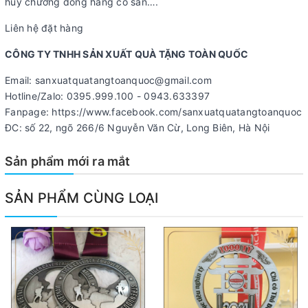
huy chương đồng hàng có sẵn….
Liên hệ đặt hàng
CÔNG TY TNHH SẢN XUẤT QUÀ TẶNG TOÀN QUỐC
Email: sanxuatquatangtoanquoc@gmail.com
Hotline/Zalo: 0395.999.100 - 0943.633397
Fanpage: https://www.facebook.com/sanxuatquatangtoanquoc
ĐC: số 22, ngõ 266/6 Nguyễn Văn Cừ, Long Biên, Hà Nội
Sản phẩm mới ra mắt
SẢN PHẨM CÙNG LOẠI