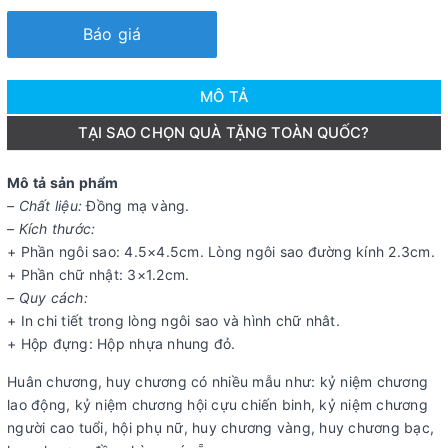
Báo giá
MÔ TẢ
TẠI SAO CHỌN QUÀ TẶNG TOÀN QUỐC?
Mô tả sản phẩm
– Chất liệu:
Đồng mạ vàng.
– Kích thước:
+ Phần ngôi sao: 4.5×4.5cm. Lòng ngôi sao đường kính 2.3cm.
+ Phần chữ nhật: 3×1.2cm.
– Quy cách:
+ In chi tiết trong lòng ngôi sao và hình chữ nhât.
+ Hộp đựng: Hộp nhựa nhung đỏ.
Huân chương, huy chương có nhiều mẫu như: kỷ niệm chương
lao động, kỷ niệm chương hội cựu chiến binh, kỷ niệm chương
người cao tuổi, hội phụ nữ, huy chương vàng, huy chương bạc,