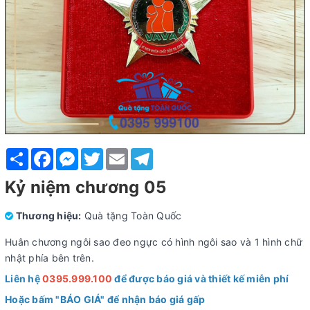
Share
Facebook
Messenger
Twitter
Email
Telegram
Kỷ niệm chương 05
Thương hiệu:
Quà tặng Toàn Quốc
Huân chương ngôi sao đeo ngực có hình ngôi sao và 1 hình chữ
nhật phía bên trên.
Liên hệ
0395.999.100
để được báo giá và thiết kế miễn phí
Hoặc bấm "BÁO GIÁ" để nhận báo giá gấp