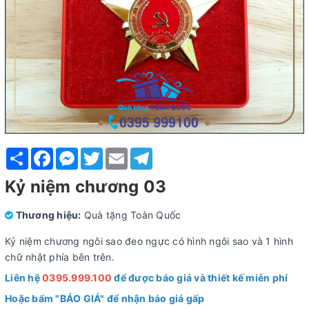
Share
Facebook
Messenger
Twitter
Email
Telegram
Kỷ niệm chương 03
Thương hiệu:
Quà tặng Toàn Quốc
Kỷ niệm chương ngôi sao đeo ngực có hình ngôi sao và 1 hình
chữ nhật phía bên trên.
Liên hệ
0395.999.100
để được báo giá và thiết kế miễn phí
Hoặc bấm "BÁO GIÁ" để nhận báo giá gấp