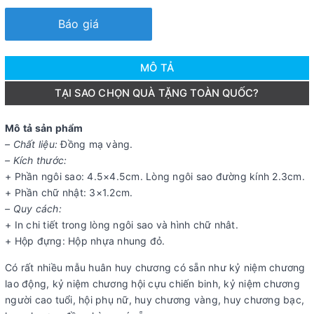
Báo giá
MÔ TẢ
TẠI SAO CHỌN QUÀ TẶNG TOÀN QUỐC?
Mô tả sản phẩm
– Chất liệu:
Đồng mạ vàng.
– Kích thước:
+ Phần ngôi sao: 4.5×4.5cm. Lòng ngôi sao đường kính 2.3cm.
+ Phần chữ nhật: 3×1.2cm.
– Quy cách:
+ In chi tiết trong lòng ngôi sao và hình chữ nhât.
+ Hộp đựng: Hộp nhựa nhung đỏ.
Có rất nhiều mẫu huân huy chương có sẵn như kỷ niệm chương
lao động, kỷ niệm chương hội cựu chiến binh, kỷ niệm chương
người cao tuổi, hội phụ nữ, huy chương vàng, huy chương bạc,