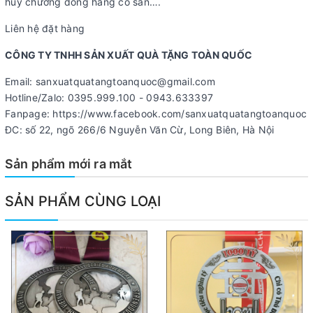
huy chương đồng hàng có sẵn….
Liên hệ đặt hàng
CÔNG TY TNHH SẢN XUẤT QUÀ TẶNG TOÀN QUỐC
Email: sanxuatquatangtoanquoc@gmail.com
Hotline/Zalo: 0395.999.100 - 0943.633397
Fanpage: https://www.facebook.com/sanxuatquatangtoanquoc
ĐC: số 22, ngõ 266/6 Nguyễn Văn Cừ, Long Biên, Hà Nội
Sản phẩm mới ra mắt
SẢN PHẨM CÙNG LOẠI