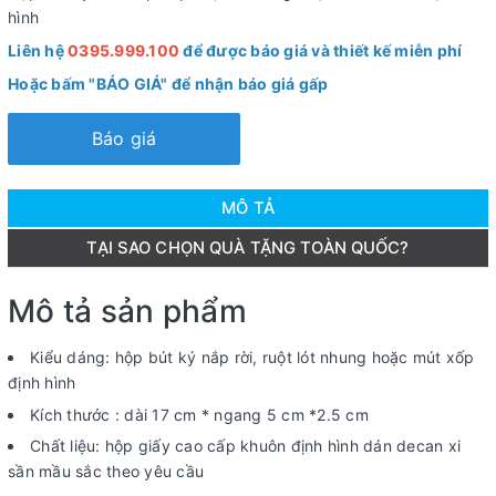
hình
Liên hệ
0395.999.100
để được báo giá và thiết kế miễn phí
Hoặc bấm "BÁO GIÁ" để nhận báo giá gấp
Báo giá
MÔ TẢ
TẠI SAO CHỌN QUÀ TẶNG TOÀN QUỐC?
Mô tả sản phẩm
Kiểu dáng: hộp bút ký nắp rời, ruột lót nhung hoặc mút xốp
định hình
Kích thước : dài 17 cm * ngang 5 cm *2.5 cm
Chất liệu: hộp giấy cao cấp khuôn định hình dán decan xi
sần mầu sắc theo yêu cầu