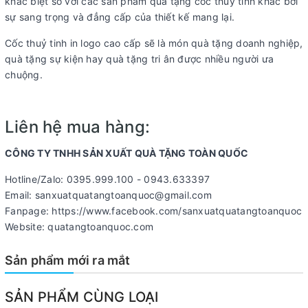
khác biệt so với các sản phẩm quà tặng cốc thuỷ tinh khác bởi
sự sang trọng và đẳng cấp của thiết kế mang lại.
Cốc thuỷ tinh in logo cao cấp sẽ là món quà tặng doanh nghiệp,
quà tặng sự kiện hay quà tặng tri ân được nhiều người ưa
chuộng.
Liên hệ mua hàng:
CÔNG TY TNHH SẢN XUẤT QUÀ TẶNG TOÀN QUỐC
Hotline/Zalo: 0395.999.100 - 0943.633397
Email: sanxuatquatangtoanquoc@gmail.com
Fanpage: https://www.facebook.com/sanxuatquatangtoanquoc
Website: quatangtoanquoc.com
Sản phẩm mới ra mắt
SẢN PHẨM CÙNG LOẠI