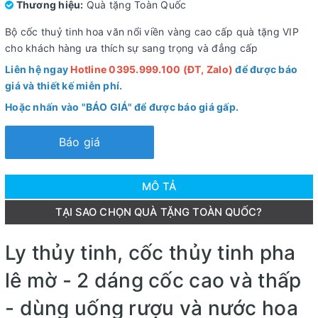
Thương hiệu:
Quà tặng Toàn Quốc
Bộ cốc thuỷ tinh hoa văn nổi viền vàng cao cấp quà tặng VIP
cho khách hàng ưa thích sự sang trọng và đẳng cấp
Liên hệ ngay
Hotline 0395.999.100 (ĐT, Zalo)
để được báo
giá và thiết kế miễn phí.
Hoặc nhấn vào "BÁO GIÁ" để được báo giá gấp.
Báo giá
MÔ TẢ
TẠI SAO CHỌN QUÀ TẶNG TOÀN QUỐC?
Ly thủy tinh, cốc thủy tinh pha
lê mờ - 2 dáng cốc cao và thấp
- dùng uống rượu và nước hoa