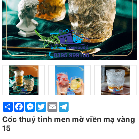
Share
Facebook
Messenger
Twitter
Email
Telegram
Cốc thuỷ tinh men mờ viền mạ vàng
15