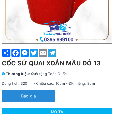
Share
Facebook
Messenger
Twitter
Email
Telegram
CỐC SỨ QUAI XOẮN MẦU ĐỎ 13
Thương hiệu:
Quà tặng Toàn Quốc
Dung tích: 320ml - Chiều cao: 10cm - ĐK miệng: 8cm
Báo giá
MÔ TẢ