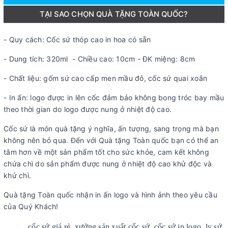
TẠI SAO CHỌN QUÀ TẶNG TOÀN QUỐC?
- Quy cách: Cốc sứ thóp cao in hoa có sẵn
- Dung tích: 320ml - Chiều cao: 10cm - ĐK miệng: 8cm
- Chất liệu: gốm sứ cao cấp men mầu đỏ, cốc sứ quai xoắn
- In ấn: logo được in lên cốc đảm bảo không bong tróc bay mầu
theo thời gian do logo được nung ở nhiệt độ cao.
Cốc sứ là món quà tặng ý nghĩa, ấn tượng, sang trọng mà bạn
không nên bỏ qua. Đến với Quà tặng Toàn quốc bạn có thể an
tâm hơn về một sản phẩm tốt cho sức khỏe, cam kết không
chứa chì do sản phẩm được nung ở nhiệt độ cao khử độc và
khử chì.
Quà tặng Toàn quốc nhận in ấn logo và hình ảnh theo yêu cầu
của Quý Khách!
cốc sứ giá rẻ, xưởng sản xuất cốc sứ, cốc sứ in logo, ly sứ