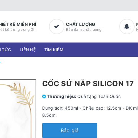
HIẾT KẾ MIỄN PHÍ
CHẤT LƯỢNG
iết kế trong vòng 3h
Bảo đảm chất lượng
N TỨC
LIÊN HỆ
TÌM KIẾM
7
CỐC SỨ NẮP SILICON 17
Thương hiệu:
Quà tặng Toàn Quốc
Dung tích: 450ml - Chiều cao: 12.5cm - ĐK m
8.5cm
Báo giá