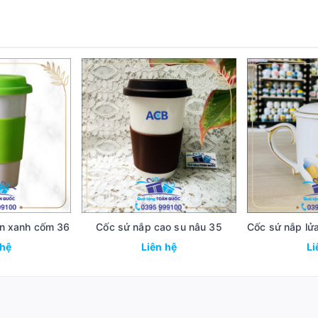
on xanh cốm 36
Cốc sứ nắp cao su nâu 35
 hệ
Liên hệ
Li