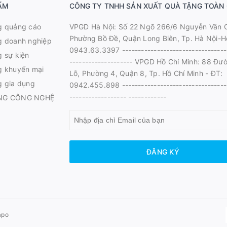
ẨM
CÔNG TY TNHH SẢN XUẤT QUÀ TẶNG TOÀN
g quảng cáo
VPGD Hà Nội: Số 22 Ngõ 266/6 Nguyễn Văn 
Phường Bồ Đề, Quận Long Biên, Tp. Hà Nội-Ho
g doanh nghiệp
0943.63.3397 ---------------------------------
 sự kiện
-------------------- VPGD Hồ Chí Minh: 88 Đư
g khuyến mại
Lỗ, Phường 4, Quận 8, Tp. Hồ Chí Minh - ĐT:
g gia dụng
0942.455.898 ---------------------------------
------------------ ------------
NG CÔNG NGHỆ
ĐĂNG KÝ
apo