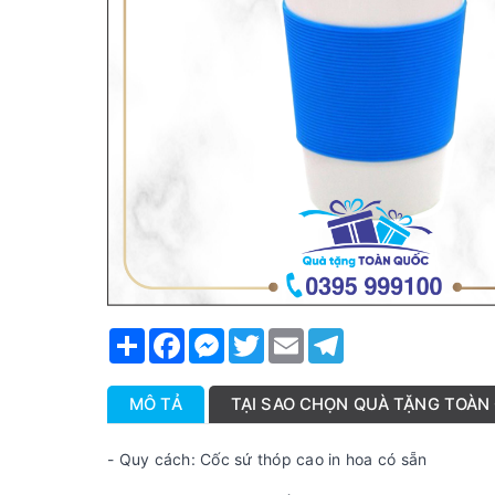
Share
Facebook
Messenger
Twitter
Email
Telegram
MÔ TẢ
TẠI SAO CHỌN QUÀ TẶNG TOÀN
- Quy cách: Cốc sứ thóp cao in hoa có sẵn