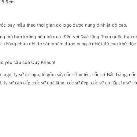
: 8.5cm
róc bay mầu theo thời gian do logo được nung ở nhiệt độ cao.
rọng mà bạn không nên bỏ qua. Đến với Quà tặng Toàn quốc bạn c
t không chứa chì do sản phẩm được nung ở nhiệt độ cao khử độc
heo yêu cầu của Quý Khách!
n logo, ly sứ in logo, lò gốm sứ, cốc sứ in tên, cốc sứ Bát Tràng, cố
i, ly sứ cao cấp, cốc sứ quà tặng, cốc sứ đẹp, cốc sứ có nắp, ly sứ c