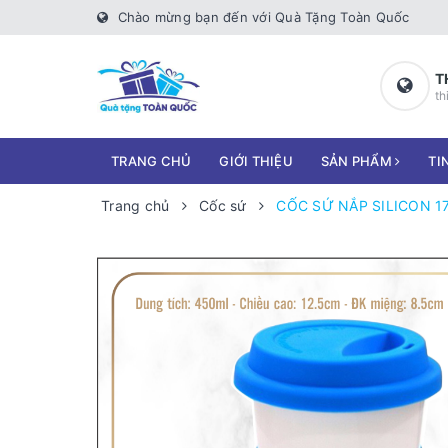
Chào mừng bạn đến với Quà Tặng Toàn Quốc
T
th
TRANG CHỦ
GIỚI THIỆU
SẢN PHẨM
TI
Trang chủ
Cốc sứ
CỐC SỨ NẮP SILICON 1