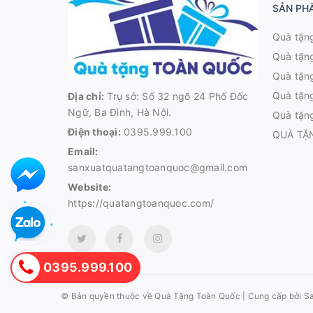
SẢN PH
Quà tặn
Quà tặn
Quà tặng
Quà tặn
Địa chỉ:
Trụ sở: Số 32 ngõ 24 Phố Đốc
Ngữ, Ba Đình, Hà Nội.
Quà tặn
Điện thoại:
0395.999.100
QUÀ TẶ
Email:
sanxuatquatangtoanquoc@gmail.com
Website:
https://quatangtoanquoc.com/
0395.999.100
© Bản quyền thuộc về
Quà Tặng Toàn Quốc
|
Cung cấp bởi
S