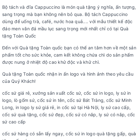
Bộ tách và đĩa Cappuccino là món quà tặng ý nghĩa, ấn tượng,
sang trọng mà bạn không nên bỏ qua. Bộ tách Cappuccino
dùng để uống trà, café, nước hoa quả.... với mẫu thiết kế độc
đáo men vân đá mầu lục sang trọng mới nhất chỉ có tại Quà
tặng Toàn Quốc
Đến với Quà tặng Toàn quốc bạn có thể an tâm hơn về một sản
phẩm tốt cho sức khỏe, cam kết không chứa chì do sản phẩm
được nung ở nhiệt độ cao khử độc và khử chì.
Quà tặng Toàn quốc nhận in ấn logo và hình ảnh theo yêu cầu
của Quý Khách!
cốc sứ giá rẻ, xưởng sản xuất cốc sứ, cốc sứ in logo, ly sứ in
logo, lò gốm sứ, cốc sứ in tên, cốc sứ Bát Tràng, cốc sứ Minh
Long, in logo ly sứ giá rẻ, in cốc sứ tại Hà Nội, ly sứ cao cấp,
cốc sứ quà tặng, cốc sứ đẹp, cốc sứ có nắp, ly sứ có nắp, cốc
sứ cao cấp
cốc sứ hàng có sẵn lấy ngay, cốc sứ in logo quà tặng gấp, quà