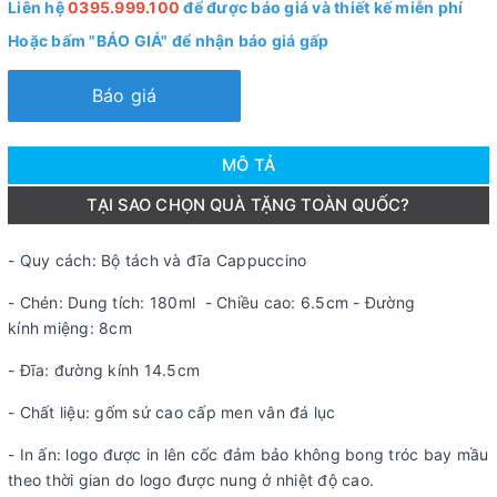
Liên hệ
0395.999.100
để được báo giá và thiết kế miễn phí
Hoặc bấm "BÁO GIÁ" để nhận báo giá gấp
Báo giá
MÔ TẢ
TẠI SAO CHỌN QUÀ TẶNG TOÀN QUỐC?
- Quy cách: Bộ tách và đĩa Cappuccino
- Chén: Dung tích: 180ml - Chiều cao: 6.5cm - Đường
kính miệng: 8cm
- Đĩa: đường kính 14.5cm
- Chất liệu: gốm sứ cao cấp men vân đá lục
- In ấn: logo được in lên cốc đảm bảo không bong tróc bay mầu
theo thời gian do logo được nung ở nhiệt độ cao.