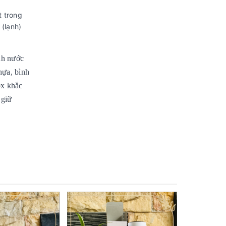
t trong
 (lạnh)
ình nước
hựa, bình
ox khắc
 giữ