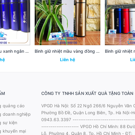
Bình giữ nhiệt mầu xanh ngân hàng VP Bank
Bình giữ nhiệt mầu vàng đồng ngân hàng VP Bank
 hệ
Liên hệ
Li
ẨM
CÔNG TY TNHH SẢN XUẤT QUÀ TẶNG TOÀN
g quảng cáo
VPGD Hà Nội: Số 22 Ngõ 266/6 Nguyễn Văn 
Phường Bồ Đề, Quận Long Biên, Tp. Hà Nội-Ho
g doanh nghiệp
0943.63.3397 ---------------------------------
 sự kiện
-------------------- VPGD Hồ Chí Minh: 88 Đư
g khuyến mại
Lỗ, Phường 4, Quận 8, Tp. Hồ Chí Minh - ĐT: