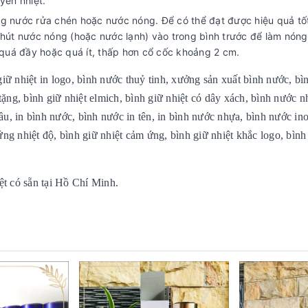
uyền nhiệt.
ng nước rửa chén hoặc nước nóng. Để có thể đạt được hiệu quả tố
chút nước nóng (hoặc nước lạnh) vào trong bình trước để làm nóng
quá đầy hoặc quá ít, thấp hơn cổ cốc khoảng 2 cm.
giữ nhiệt in logo, bình nước thuỷ tinh, xưởng sản xuất bình nước, b
 tặng, bình giữ nhiệt elmich, bình giữ nhiệt có dây xách, bình nước n
ầu, in bình nước, bình nước in tên, in bình nước nhựa, bình nước in
ứng nhiệt độ, bình giữ nhiệt cảm ứng, bình giữ nhiệt khắc logo, bình
iệt có sẵn tại Hồ Chí Minh.