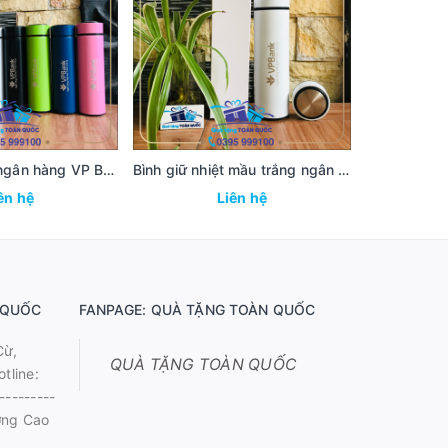
Bình giữ nhiệt ngân hàng VP Bank
Bình giữ nhiệt mầu trắng ngân hàng VP Bank
ên hệ
Liên hệ
 QUỐC
FANPAGE: QUÀ TẶNG TOÀN QUỐC
Cừ,
QUÀ TẶNG TOÀN QUỐC
tline:
---------
ờng Cao