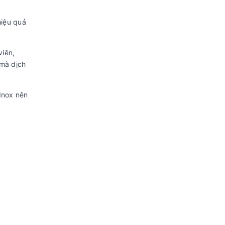
hiệu quả
viên,
 mà dịch
Inox nên