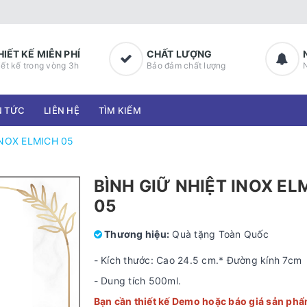
HIẾT KẾ MIỄN PHÍ
CHẤT LƯỢNG
iết kế trong vòng 3h
Bảo đảm chất lượng
N TỨC
LIÊN HỆ
TÌM KIẾM
INOX ELMICH 05
BÌNH GIỮ NHIỆT INOX EL
05
Thương hiệu:
Quà tặng Toàn Quốc
- Kích thước: Cao 24.5 cm.* Đường kính 7cm
- Dung tích 500ml.
Bạn cần thiết kế Demo hoặc báo giá sản phẩ