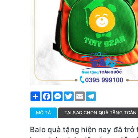
Share
Facebook
Messenger
Twitter
Email
Telegram
MÔ TẢ
TẠI SAO CHỌN QUÀ TẶNG TOÀN
Balo quà tặng hiện nay đã tr