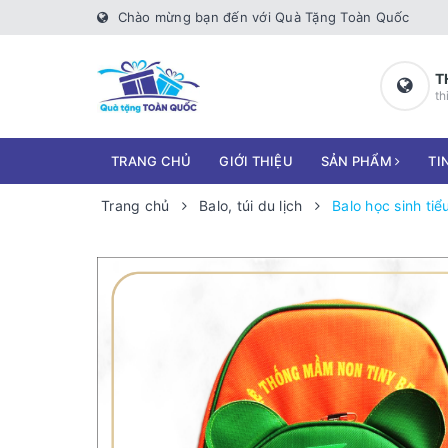
Chào mừng bạn đến với Quà Tặng Toàn Quốc
T
th
TRANG CHỦ
GIỚI THIỆU
SẢN PHẨM
TI
Trang chủ
Balo, túi du lịch
Balo học sinh tiể