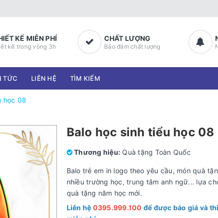
HIẾT KẾ MIỄN PHÍ
CHẤT LƯỢNG
iết kế trong vòng 3h
Bảo đảm chất lượng
N TỨC
LIÊN HỆ
TÌM KIẾM
u học 08
Balo học sinh tiểu học 08
Thương hiệu:
Quà tặng Toàn Quốc
Balo trẻ em in logo theo yêu cầu, món quà tặ
nhiều trường học, trung tâm anh ngữ... lựa ch
quà tặng năm học mới.
Liên hệ
0395.999.100
để được báo giá và thi