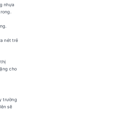
ng nhựa
trong.
ụng.
a nét trẻ
thị
tặng cho
y trường
lên sẽ