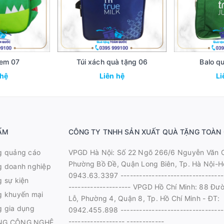
 em 07
Túi xách quà tặng 06
Balo q
 hệ
Liên hệ
Li
ẨM
CÔNG TY TNHH SẢN XUẤT QUÀ TẶNG TOÀN
g quảng cáo
VPGD Hà Nội: Số 22 Ngõ 266/6 Nguyễn Văn 
Phường Bồ Đề, Quận Long Biên, Tp. Hà Nội-Ho
g doanh nghiệp
0943.63.3397 ---------------------------------
 sự kiện
-------------------- VPGD Hồ Chí Minh: 88 Đư
g khuyến mại
Lỗ, Phường 4, Quận 8, Tp. Hồ Chí Minh - ĐT:
g gia dụng
0942.455.898 ---------------------------------
------------------ ------------
NG CÔNG NGHỆ