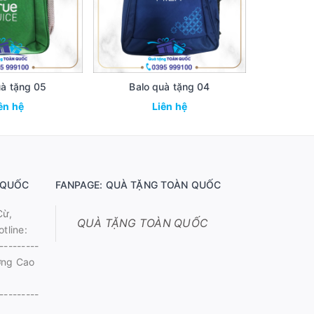
uà tặng 05
Balo quà tặng 04
Ba
ên hệ
Liên hệ
 QUỐC
FANPAGE: QUÀ TẶNG TOÀN QUỐC
Cừ,
QUÀ TẶNG TOÀN QUỐC
tline:
---------
ờng Cao
---------