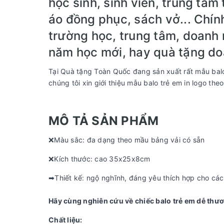
học sinh, sinh viên, trung tâ
áo đồng phục, sách vở... Chính
trường học, trung tâm, doanh 
năm học mới, hay quà tặng doa
Tại Quà tặng Toàn Quốc đang sản xuất rất mẫu balo 
chúng tôi xin giới thiệu mẫu balo trẻ em in logo th
MÔ TẢ SẢN PHẨM
❌Màu sắc: đa dạng theo mầu bảng vải có sẵn
❌Kích thước: cao 35x25x8cm
➡Thiết kế: ngộ nghĩnh, đáng yêu thích hợp cho các 
Hãy cùng nghiên cứu về chiếc balo trẻ em dễ thư
Chất liệu: