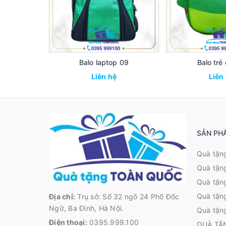
Balo laptop 09
Balo trẻ
Liên hệ
Liên
SẢN PH
Quà tặn
Quà tặn
Quà tặng
Quà tặn
Địa chỉ:
Trụ sở: Số 32 ngõ 24 Phố Đốc
Ngữ, Ba Đình, Hà Nội.
Quà tặn
Điện thoại:
0395.999.100
QUÀ TẶ