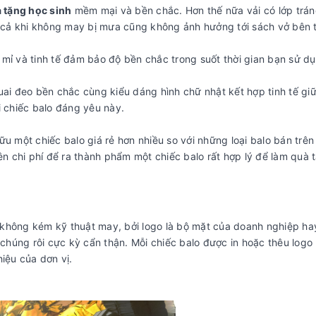
 tặng học sinh
mềm mại và bền chắc. Hơn thế nữa vải có lớp trá
cả khi không may bị mưa cũng không ảnh hưởng tới sách vở bên 
ỉ mỉ và tinh tế đảm bảo độ bền chắc trong suốt thời gian bạn sử d
ai đeo bền chắc cùng kiểu dáng hình chữ nhật kết hợp tinh tế giữ
i chiếc balo đáng yêu này.
u một chiếc balo giá rẻ hơn nhiều so với những loại balo bán trên 
ên chi phí để ra thành phẩm một chiếc balo rất hợp lý để làm quà 
 không kém kỹ thuật may, bởi logo là bộ mặt của doanh nghiệp ha
 chúng rôi cực kỳ cẩn thận. Mỗi chiếc balo được in hoặc thêu logo 
iệu của dơn vị.